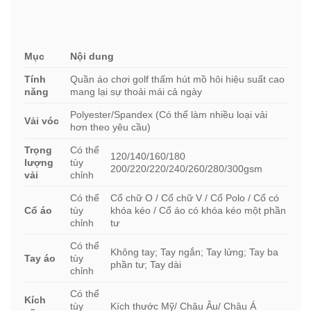
Mục
Nội dung
Tính
Quần áo chơi golf thấm hút mồ hôi hiệu suất cao
năng
mang lại sự thoải mái cả ngày
Polyester/Spandex (Có thể làm nhiều loại vải
Vải vóc
hơn theo yêu cầu)
Trọng
Có thể
120/140/160/180
lượng
tùy
200/220/220/240/260/280/300gsm
vải
chỉnh
Có thể
Cổ chữ O / Cổ chữ V / Cổ Polo / Cổ có
Cổ áo
tùy
khóa kéo / Cổ áo có khóa kéo một phần
chỉnh
tư
Có thể
Không tay; Tay ngắn; Tay lửng; Tay ba
Tay áo
tùy
phần tư; Tay dài
chỉnh
Có thể
Kích
tùy
Kích thước Mỹ/ Châu Âu/ Châu Á