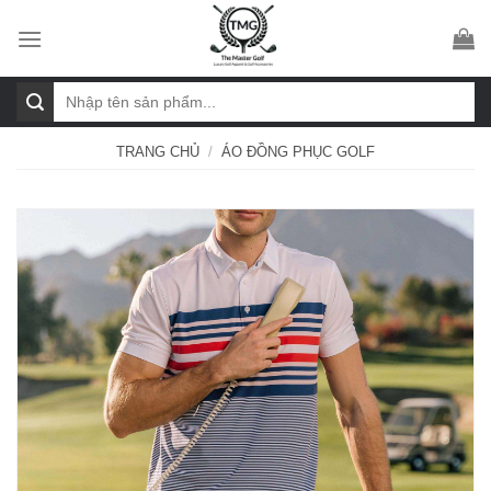
Skip
to
content
Tìm
kiếm:
TRANG CHỦ
/
ÁO ĐỒNG PHỤC GOLF