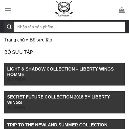
Skip
to
content
Tìm
kiếm:
Trang chủ
»
Bộ sưu tập
BỘ SƯU TẬP
LIGHT & SHADOW COLLECTION – LIBERTY WINGS
HOMME
30/12/2019
SECRET FUTURE COLLECTION 2018 BY LIBERTY
WINGS
30/12/2019
TRIP TO THE NEWLAND SUMMER COLLECTION