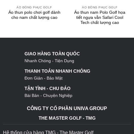
ÁO ĐỒNG PHỤC GOLF
ÁO ĐỒNG PHỤC GOLF
Áo thun polo chơi golf dành
Áo thun nam Polo Golf họa
cho nam chất lượng cao
tiết ngựa vằn Safari Cool
Tech chất lượng cao
GIAO HÀNG TOÀN QUỐC
Nhanh Chóng - Tiện Dụng
THANH TOÁN NHANH CHÓNG
Đơn Giản - Bảo Mật
TẬN TÌNH - CHU ĐÁO
Bài Bản - Chuyện Nghiệp
CÔNG TY CỔ PHẦN UNIVA GROUP
THE MASTER GOLF - TMG
Hệ thống cửa hàng TMG - The Master Golf