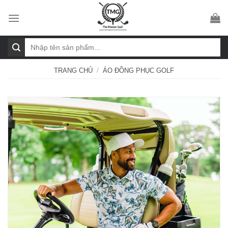
Skip
to
content
Tìm
kiếm:
TRANG CHỦ
/
ÁO ĐỒNG PHỤC GOLF