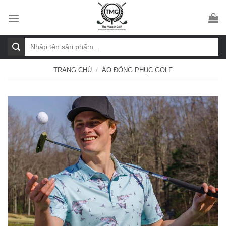
Skip
to
content
Tìm
kiếm:
TRANG CHỦ
/
ÁO ĐỒNG PHỤC GOLF