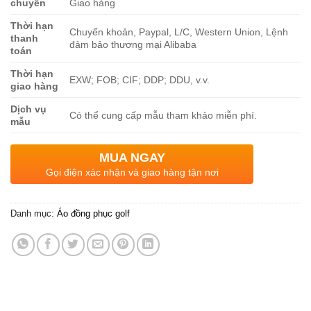
chuyển
Giao hàng
Thời hạn
Chuyển khoản, Paypal, L/C, Western Union, Lệnh
thanh
đảm bảo thương mại Alibaba
toán
Thời hạn
EXW; FOB; CIF; DDP; DDU, v.v.
giao hàng
Dịch vụ
Có thể cung cấp mẫu tham khảo miễn phí.
mẫu
MUA NGAY
Gọi điện xác nhận và giao hàng tận nơi
Danh mục:
Áo đồng phục golf