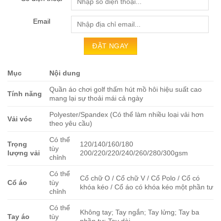
Email
Mục
Nội dung
Quần áo chơi golf thấm hút mồ hôi hiệu suất cao
Tính năng
mang lại sự thoải mái cả ngày
Polyester/Spandex (Có thể làm nhiều loại vải hơn
Vải vóc
theo yêu cầu)
Có thể
Trọng
120/140/160/180
tùy
lượng vải
200/220/220/240/260/280/300gsm
chỉnh
Có thể
Cổ chữ O / Cổ chữ V / Cổ Polo / Cổ có
Cổ áo
tùy
khóa kéo / Cổ áo có khóa kéo một phần tư
chỉnh
Có thể
Không tay; Tay ngắn; Tay lửng; Tay ba
Tay áo
tùy
phần tư; Tay dài