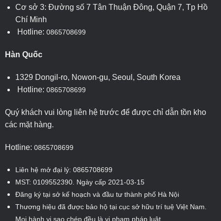
Cơ sở 3: Đường số 7 Tân Thuận Đông, Quận 7, Tp Hồ
Chí Minh
Hotline:
0865708699
Hàn Quốc
1329 Dongil-ro, Nowon-gu, Seoul, South Korea
Hotline:
0865708699
Quý khách vui lòng liên hệ trước để được chỉ dẫn tồn kho
các mặt hàng.
Hotline:
0865708699
Liên hệ mở đại lý: 0865708699
MST: 0109552390. Ngày cấp 2021-03-15
Đăng ký tại sở kế hoạch và đầu tư thành phố Hà Nội
Thương hiệu đã được bảo hộ tại cục sở hữu trí tuệ Việt Nam.
Mọi hành vi sao chép đều là vi phạm pháp luật