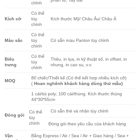
chỉnh
Có thể
Kích cỡ
tùy
Kích thước Mỹ/ Châu Âu/ Châu Á
chỉnh
Có thể
Màu sắc
tùy
Có sẵn màu Panton tùy chỉnh
chỉnh
Có thể
Biểu
Thêu, in lụa, in kỹ thuật số, in offset, in
tùy
trưng
nhung, in cao su, v.v.
chỉnh
80 chiếc/Thiết kế (Có thể kết hợp nhiều kích cỡ)
MOQ
(
Hoan nghênh khách hàng dùng thử mẫu)
1 cái/túi poly; 100 cái/thùng. Kích thước thùng
44*30*55cm
Có sẵn thẻ và nhãn tùy chỉnh
Có thể
Đóng gói
tùy
chỉnh
Đóng gói theo yêu cầu của khách hàng
Vận
Bằng Express / Air / Sea / Air + Giao hàng / Sea +