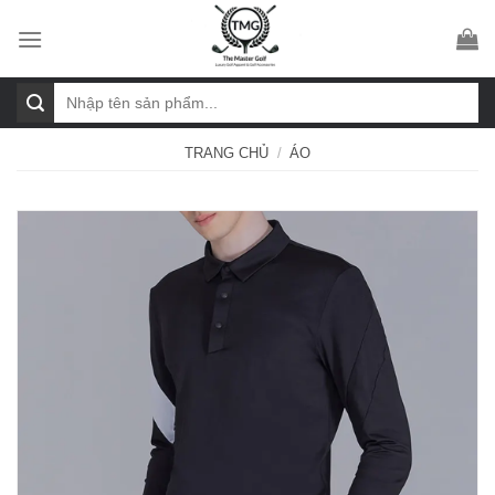
Skip
to
content
Tìm
kiếm:
TRANG CHỦ
/
ÁO