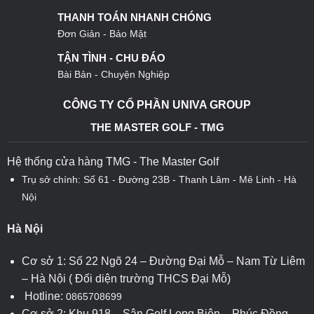
THANH TOÁN NHANH CHÓNG
Đơn Giản - Bảo Mật
TẬN TÌNH - CHU ĐÁO
Bài Bản - Chuyện Nghiệp
CÔNG TY CỔ PHẦN UNIVA GROUP
THE MASTER GOLF - TMG
Hệ thống cửa hàng TMG - The Master Golf
Trụ sở chính: Số 61 - Đường 23B - Thanh Lâm - Mê Linh - Hà
Nội
Hà Nội
Cơ sở 1: Số 22 Ngõ 24 – Đường Đại Mỗ – Nam Từ Liêm
– Hà Nội ( Đối diện trường THCS Đại Mỗ)
Hotline:
0865708699
Cơ sở 2: Khu 918 – Sân Golf Long Biên – Phúc Đồng –