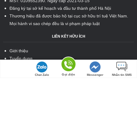
MST: 0109552390. Ngày cấp 2021-03-15
Đăng ký tại sở kế hoạch và đầu tư thành phố Hà Nội
Thương hiệu đã được bảo hộ tại cục sở hữu trí tuệ Việt Nam.
Mọi hành vi sao chép đều là vi phạm pháp luật
LIÊN KẾT HỮU ÍCH
Giới thiệu
Tuyển dụng
Chính sách bảo hành
Tìm đường
Hướng dẫn mua hàng
Gọi điện
Chat Zalo
Messenger
Nhắn tin SMS
Chính sách đổi hàng
Chính sách thanh toán
Chính sách vận chuyển
Chính sách bảo mật thông tin