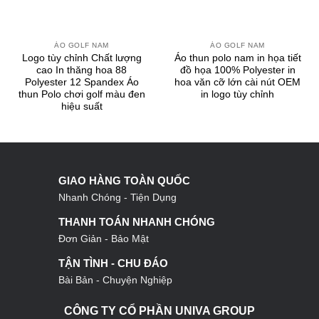
ÁO GOLF NAM
ÁO GOLF NAM
Logo tùy chỉnh Chất lượng
Áo thun polo nam in họa tiết
cao In thăng hoa 88
đồ họa 100% Polyester in
Polyester 12 Spandex Áo
hoa văn cỡ lớn cài nút OEM
thun Polo chơi golf màu đen
in logo tùy chỉnh
hiệu suất
GIAO HÀNG TOÀN QUỐC
Nhanh Chóng - Tiện Dụng
THANH TOÁN NHANH CHÓNG
Đơn Giản - Bảo Mật
TẬN TÌNH - CHU ĐÁO
Bài Bản - Chuyện Nghiệp
CÔNG TY CỔ PHẦN UNIVA GROUP