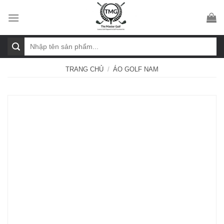
Skip
to
content
Tìm
kiếm:
TRANG CHỦ
/
ÁO GOLF NAM