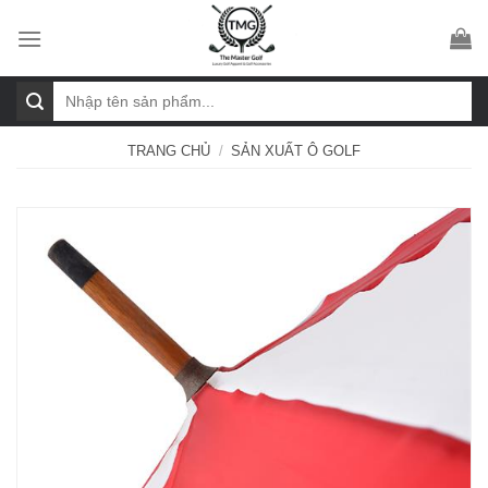
Skip
to
content
Tìm
kiếm:
TRANG CHỦ
/
SẢN XUẤT Ô GOLF