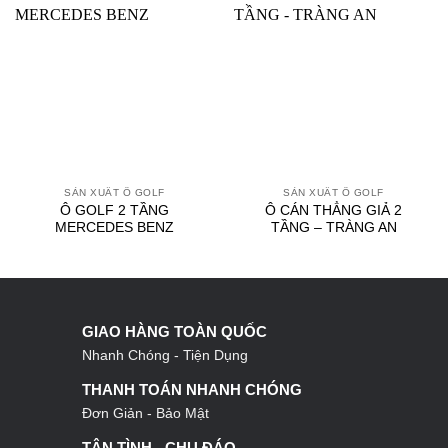
SẢN XUẤT Ô GOLF
SẢN XUẤT Ô GOLF
Ô GOLF 2 TẦNG
Ô CÁN THẲNG GIẢ 2
MERCEDES BENZ
TẦNG – TRÀNG AN
GIAO HÀNG TOÀN QUỐC
Nhanh Chóng - Tiện Dụng
THANH TOÁN NHANH CHÓNG
Đơn Giản - Bảo Mật
TẬN TÌNH - CHU ĐÁO