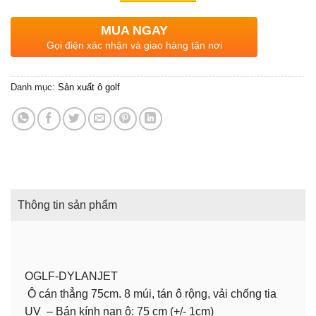
MUA NGAY
Gọi điện xác nhận và giao hàng tận nơi
Danh mục:
Sản xuất ô golf
Thông tin sản phẩm
OGLF-DYLANJET
Ô cán thẳng 75cm. 8 múi, tán ô rộng, vải chống tia
UV – Bán kính nan ô: 75 cm (+/- 1cm)