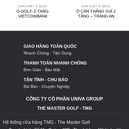
SẢN XUẤT Ô GOLF
SẢN XUẤT Ô GOLF
O-GOLF-2-TANG-
Ô CÁN THẲNG GIẢ 2
VIETCOMBANK
TẦNG – TRÀNG AN
GIAO HÀNG TOÀN QUỐC
Nhanh Chóng - Tiện Dụng
THANH TOÁN NHANH CHÓNG
Đơn Giản - Bảo Mật
TẬN TÌNH - CHU ĐÁO
Bài Bản - Chuyện Nghiệp
CÔNG TY CỔ PHẦN UNIVA GROUP
THE MASTER GOLF - TMG
Hệ thống cửa hàng TMG - The Master Golf