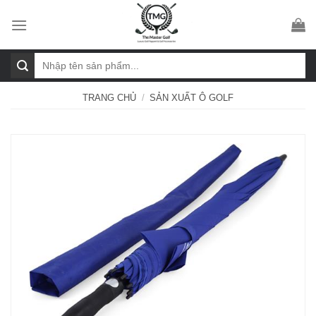
Skip
to
content
Tìm
kiếm:
TRANG CHỦ
/
SẢN XUẤT Ô GOLF