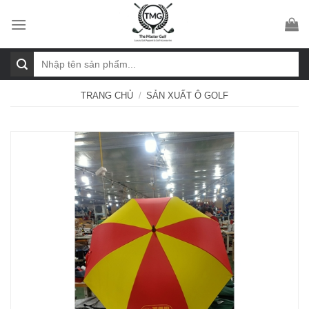
Skip
to
content
Tìm
kiếm:
TRANG CHỦ
/
SẢN XUẤT Ô GOLF