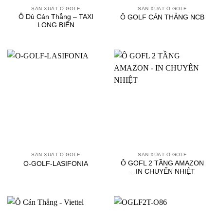
SẢN XUẤT Ô GOLF
SẢN XUẤT Ô GOLF
Ô Dù Cán Thẳng – TAXI
Ô GOLF CÁN THẲNG NCB
LONG BIÊN
SẢN XUẤT Ô GOLF
SẢN XUẤT Ô GOLF
Ô GOFL 2 TẦNG AMAZON
O-GOLF-LASIFONIA
– IN CHUYỂN NHIỆT