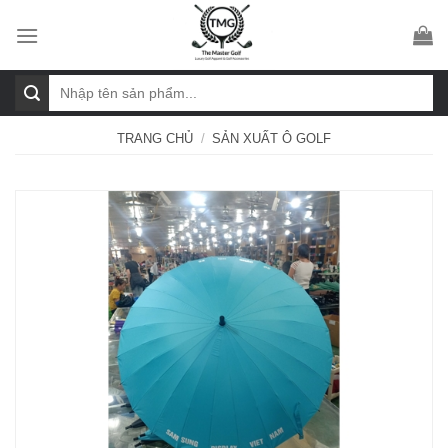
Skip
to
content
Tìm
kiếm:
TRANG CHỦ
/
SẢN XUẤT Ô GOLF