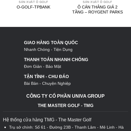
SẢN XUẤT Ô GOLF
SẢN XUẤT Ô GOLF
Ô CÁN THẲNG GIẢ 2
O-GOLF-TPBANK
TẦNG – ROYGENT PARKS
GIAO HÀNG TOÀN QUỐC
Nhanh Chóng - Tiện Dụng
THANH TOÁN NHANH CHÓNG
Đơn Giản - Bảo Mật
TẬN TÌNH - CHU ĐÁO
Bài Bản - Chuyện Nghiệp
CÔNG TY CỔ PHẦN UNIVA GROUP
THE MASTER GOLF - TMG
Hệ thống cửa hàng TMG - The Master Golf
Trụ sở chính: Số 61 - Đường 23B - Thanh Lâm - Mê Linh - Hà