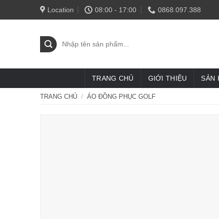
Skip
Location
08:00 - 17:00
0868.097.388
to
content
Tìm
kiếm:
TRANG CHỦ
GIỚI THIỆU
SẢN
TRANG CHỦ
/
ÁO ĐỒNG PHỤC GOLF