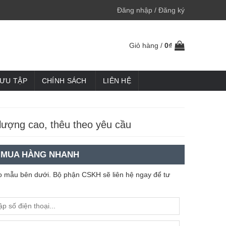
Đăng nhập / Đăng ký
Giỏ hàng /
0
₫
SƯU TẬP
CHÍNH SÁCH
LIÊN HỆ
lượng cao, thêu theo yêu cầu
MUA HÀNG NHANH
heo mẫu bên dưới. Bộ phận CSKH sẽ liên hệ ngay để tư