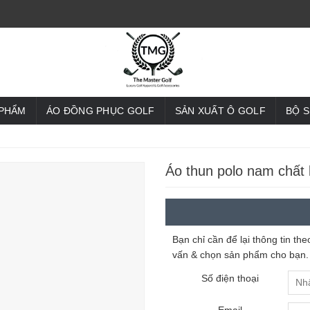
 PHẨM
ÁO ĐỒNG PHỤC GOLF
SẢN XUẤT Ô GOLF
BỘ 
Áo thun polo nam chất 
Bạn chỉ cần để lại thông tin t
vấn & chọn sản phẩm cho bạn.
Số điện thoại
Email