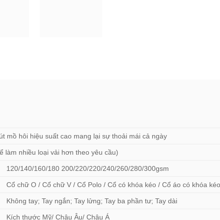
út mồ hôi hiệu suất cao mang lại sự thoải mái cả ngày
ể làm nhiều loại vải hơn theo yêu cầu)
120/140/160/180 200/220/220/240/260/280/300gsm
Cổ chữ O / Cổ chữ V / Cổ Polo / Cổ có khóa kéo / Cổ áo có khóa ké
Không tay; Tay ngắn; Tay lửng; Tay ba phần tư; Tay dài
Kích thước Mỹ/ Châu Âu/ Châu Á