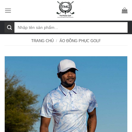
Skip
to
content
Tìm
kiếm:
TRANG CHỦ
/
ÁO ĐỒNG PHỤC GOLF