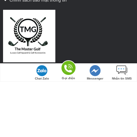
Tìm đường
Gọi điện
Chat Zalo
Messenger
Nhắn tin SMS
KẾT NỐI KHÁCH HÀNG
Liên hệ mở đại lý: 08685708699