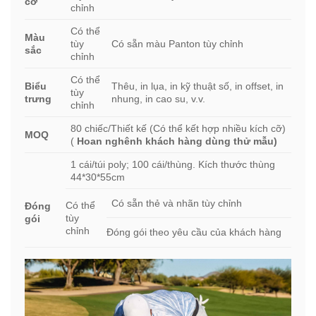
cỡ
chỉnh
Có thể
Màu
tùy
Có sẵn màu Panton tùy chỉnh
sắc
chỉnh
Có thể
Biểu
Thêu, in lụa, in kỹ thuật số, in offset, in
tùy
trưng
nhung, in cao su, v.v.
chỉnh
80 chiếc/Thiết kế (Có thể kết hợp nhiều kích cỡ)
MOQ
(
Hoan nghênh khách hàng dùng thử mẫu)
1 cái/túi poly; 100 cái/thùng. Kích thước thùng
44*30*55cm
Có sẵn thẻ và nhãn tùy chỉnh
Có thể
Đóng
tùy
gói
chỉnh
Đóng gói theo yêu cầu của khách hàng