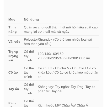
Mục
Nội dung
Tính
Quần áo chơi golf thấm hút mồ hôi hiệu suất cao
năng
mang lại sự thoải mái cả ngày
Polyester/Spandex (Có thể làm nhiều loại vải
Vải vóc
hơn theo yêu cầu)
Trọng
Có thể
120/140/160/180
lượng
tùy
200/220/220/240/260/280/300gsm
vải
chỉnh
Có thể
Cổ chữ O / Cổ chữ V / Cổ Polo / Cổ có
Cổ áo
tùy
khóa kéo / Cổ áo có khóa kéo một phần
chỉnh
tư
Có thể
Không tay; Tay ngắn; Tay lửng; Tay ba
Tay áo
tùy
phần tư; Tay dài
chỉnh
Có thể
Kích
tùy
Kích thước Mỹ/ Châu Âu/ Châu Á