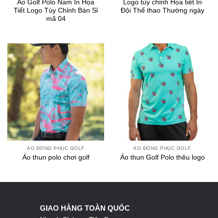
Áo Golf Polo Nam In Họa
Logo tùy chỉnh Họa tiết In
Tiết Logo Tùy Chỉnh Bán Sỉ
Đội Thể thao Thường ngày
mã 04
ÁO ĐỒNG PHỤC GOLF
ÁO ĐỒNG PHỤC GOLF
Áo thun polo chơi golf
Áo thun Golf Polo thêu logo
GIAO HÀNG TOÀN QUỐC