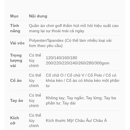
Mục
Nội dung
Tính
Quần áo chơi golf thấm hút mồ hôi hiệu suất cao
năng
mang lại sự thoải mái cả ngày
Polyester/Spandex (Có thể làm nhiều loại vải
Vải vóc
hơn theo yêu cầu)
Trọng
Có thể
120/140/160/180
lượng
tùy
200/220/220/240/260/280/300gsm
vải
chỉnh
Có thể
Cổ chữ O / Cổ chữ V / Cổ Polo / Cổ có
Cổ áo
tùy
khóa kéo / Cổ áo có khóa kéo một phần
chỉnh
tư
Có thể
Không tay; Tay ngắn; Tay lửng; Tay ba
Tay áo
tùy
phần tư; Tay dài
chỉnh
Có thể
Kích
tùy
Kích thước Mỹ/ Châu Âu/ Châu Á
cỡ
chỉnh