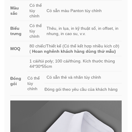
Có thể
Màu
tùy
Có sẵn màu Panton tùy chỉnh
sắc
chỉnh
Có thể
Biểu
Thêu, in lụa, in kỹ thuật số, in offset, in
tùy
trưng
nhung, in cao su, v.v.
chỉnh
80 chiếc/Thiết kế (Có thể kết hợp nhiều kích cỡ)
MOQ
(
Hoan nghênh khách hàng dùng thử mẫu)
1 cái/túi poly; 100 cái/thùng. Kích thước thùng
44*30*55cm
Có sẵn thẻ và nhãn tùy chỉnh
Có thể
Đóng
tùy
gói
chỉnh
Đóng gói theo yêu cầu của khách hàng