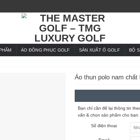
 PHẨM
ÁO ĐỒNG PHỤC GOLF
SẢN XUẤT Ô GOLF
BỘ 
Áo thun polo nam chất
Bạn chỉ cần để lại thông tin t
vấn & chọn sản phẩm cho bạn.
Số điện thoại
Email