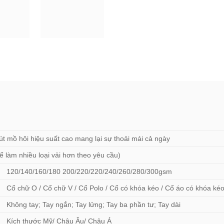
út mồ hôi hiệu suất cao mang lại sự thoải mái cả ngày
ể làm nhiều loại vải hơn theo yêu cầu)
120/140/160/180 200/220/220/240/260/280/300gsm
Cổ chữ O / Cổ chữ V / Cổ Polo / Cổ có khóa kéo / Cổ áo có khóa ké
Không tay; Tay ngắn; Tay lửng; Tay ba phần tư; Tay dài
Kích thước Mỹ/ Châu Âu/ Châu Á