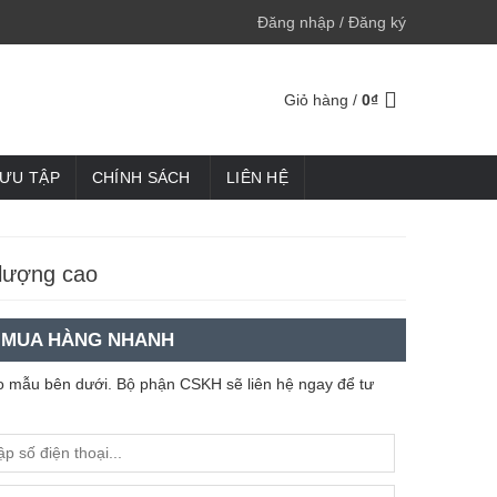
Đăng nhập / Đăng ký
Giỏ hàng /
0
₫
SƯU TẬP
CHÍNH SÁCH
LIÊN HỆ
 lượng cao
MUA HÀNG NHANH
heo mẫu bên dưới. Bộ phận CSKH sẽ liên hệ ngay để tư