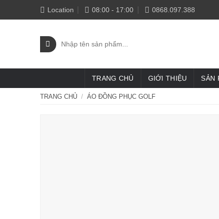
Skip
Location
08:00 - 17:00
0868.097.388
to
content
Tìm
kiếm:
TRANG CHỦ
GIỚI THIỆU
SẢN
TRANG CHỦ
/
ÁO ĐỒNG PHỤC GOLF