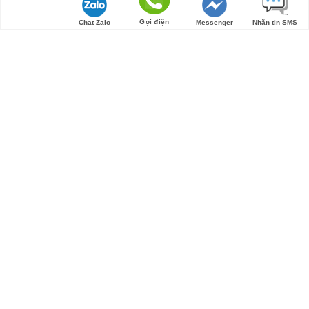
Tìm đường
Gọi điện
Chat Zalo
Messenger
Nhắn tin SMS
KẾT NỐI KHÁCH HÀNG
Liên hệ mở đại lý: 08685708699