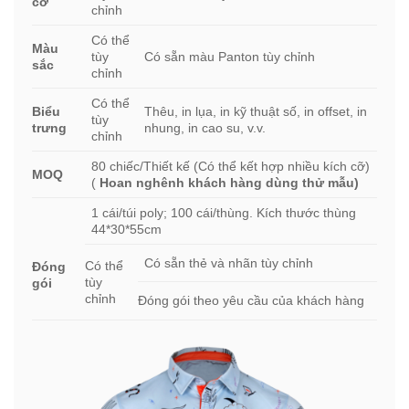
cỡ
chỉnh
Có thể
Màu
tùy
Có sẵn màu Panton tùy chỉnh
sắc
chỉnh
Có thể
Biểu
Thêu, in lụa, in kỹ thuật số, in offset, in
tùy
trưng
nhung, in cao su, v.v.
chỉnh
80 chiếc/Thiết kế (Có thể kết hợp nhiều kích cỡ)
MOQ
(
Hoan nghênh khách hàng dùng thử mẫu)
1 cái/túi poly; 100 cái/thùng. Kích thước thùng
44*30*55cm
Có sẵn thẻ và nhãn tùy chỉnh
Có thể
Đóng
tùy
gói
chỉnh
Đóng gói theo yêu cầu của khách hàng