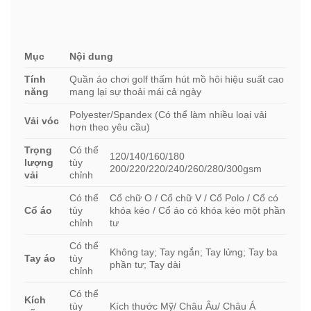
Mục
Nội dung
Tính
Quần áo chơi golf thấm hút mồ hôi hiệu suất cao
năng
mang lại sự thoải mái cả ngày
Polyester/Spandex (Có thể làm nhiều loại vải
Vải vóc
hơn theo yêu cầu)
Trọng
Có thể
120/140/160/180
lượng
tùy
200/220/220/240/260/280/300gsm
vải
chỉnh
Có thể
Cổ chữ O / Cổ chữ V / Cổ Polo / Cổ có
Cổ áo
tùy
khóa kéo / Cổ áo có khóa kéo một phần
chỉnh
tư
Có thể
Không tay; Tay ngắn; Tay lửng; Tay ba
Tay áo
tùy
phần tư; Tay dài
chỉnh
Có thể
Kích
tùy
Kích thước Mỹ/ Châu Âu/ Châu Á