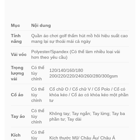
Mục
Nội dung
Tính
Quần áo chơi golf thấm hút mồ hôi hiệu suất cao
năng
mang lại sự thoải mái cả ngày
Polyester/Spandex (Có thể làm nhiều loại vải
Vải vóc
hơn theo yêu cầu)
Trọng
Có thể
120/140/160/180
lượng
tùy
200/220/220/240/260/280/300gsm
vải
chỉnh
Có thể
Cổ chữ O / Cổ chữ V / Cổ Polo / Cổ có
Cổ áo
tùy
khóa kéo / Cổ áo có khóa kéo một phần
chỉnh
tư
Có thể
Không tay; Tay ngắn; Tay lửng; Tay ba
Tay áo
tùy
phần tư; Tay dài
chỉnh
Có thể
Kích
tùy
Kích thước Mỹ/ Châu Âu/ Châu Á