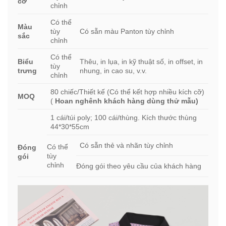
cỡ
chỉnh
Có thể
Màu
tùy
Có sẵn màu Panton tùy chỉnh
sắc
chỉnh
Có thể
Biểu
Thêu, in lụa, in kỹ thuật số, in offset, in
tùy
trưng
nhung, in cao su, v.v.
chỉnh
80 chiếc/Thiết kế (Có thể kết hợp nhiều kích cỡ)
MOQ
(
Hoan nghênh khách hàng dùng thử mẫu)
1 cái/túi poly; 100 cái/thùng. Kích thước thùng
44*30*55cm
Có sẵn thẻ và nhãn tùy chỉnh
Có thể
Đóng
tùy
gói
chỉnh
Đóng gói theo yêu cầu của khách hàng