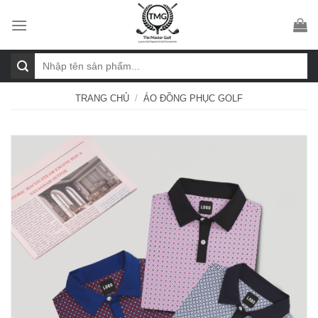
Skip
to
content
Tìm
kiếm:
TRANG CHỦ
/
ÁO ĐỒNG PHỤC GOLF