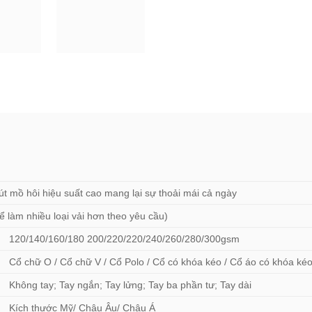
út mồ hôi hiệu suất cao mang lại sự thoải mái cả ngày
ể làm nhiều loại vải hơn theo yêu cầu)
120/140/160/180 200/220/220/240/260/280/300gsm
Cổ chữ O / Cổ chữ V / Cổ Polo / Cổ có khóa kéo / Cổ áo có khóa ké
Không tay; Tay ngắn; Tay lửng; Tay ba phần tư; Tay dài
Kích thước Mỹ/ Châu Âu/ Châu Á