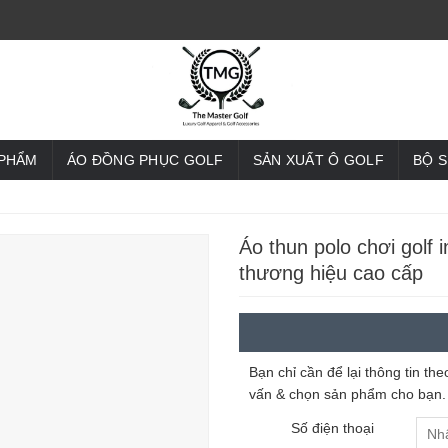
 PHẨM
ÁO ĐỒNG PHỤC GOLF
SẢN XUẤT Ô GOLF
BỘ 
Áo thun polo chơi golf 
thương hiệu cao cấp
Bạn chỉ cần để lại thông tin t
vấn & chọn sản phẩm cho bạn.
Số điện thoại