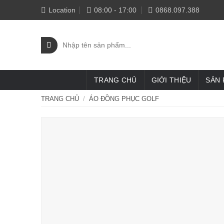
Skip
Location
08:00 - 17:00
0868.097.388
to
content
Tìm
kiếm:
TRANG CHỦ
GIỚI THIỆU
SẢN
TRANG CHỦ
/
ÁO ĐỒNG PHỤC GOLF