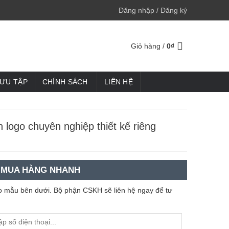
Đăng nhập / Đăng ký
Giỏ hàng /
0
₫
SƯU TẬP
CHÍNH SÁCH
LIÊN HỆ
in logo chuyên nghiệp thiết kế riêng
MUA HÀNG NHANH
heo mẫu bên dưới. Bộ phận CSKH sẽ liên hệ ngay để tư