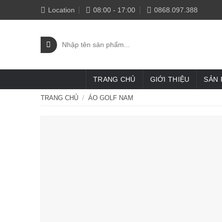
Skip
Location
08:00 - 17:00
0868.097.388
to
content
Tìm
kiếm:
TRANG CHỦ
GIỚI THIỆU
SẢN
TRANG CHỦ
/
ÁO GOLF NAM