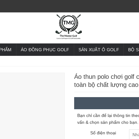
 PHẨM
ÁO ĐỒNG PHỤC GOLF
SẢN XUẤT Ô GOLF
BỘ 
Áo thun polo chơi golf 
toàn bộ chất lượng cao
Bạn chỉ cần để lại thông tin t
vấn & chọn sản phẩm cho bạn.
Số điện thoại