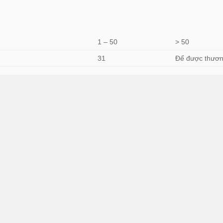
1 – 50
> 50
31
Để được thươ