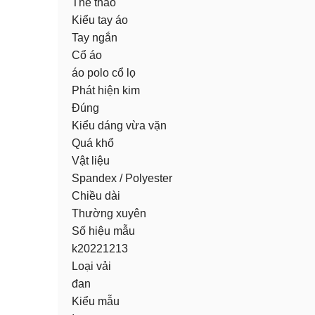
Thể thao
Kiểu tay áo
Tay ngắn
Cổ áo
áo polo cổ lọ
Phát hiện kim
Đúng
Kiểu dáng vừa vặn
Quá khổ
Vật liệu
Spandex / Polyester
Chiều dài
Thường xuyên
Số hiệu mẫu
k20221213
Loại vải
đan
Kiểu mẫu