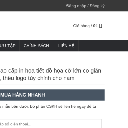
Đăng nhập / Đăng ký
Giỏ hàng /
0
₫
SƯU TẬP
CHÍNH SÁCH
LIÊN HỆ
cao cấp in họa tiết đồ họa cỡ lớn co giãn
, thêu logo tùy chỉnh cho nam
MUA HÀNG NHANH
heo mẫu bên dưới. Bộ phận CSKH sẽ liên hệ ngay để tư