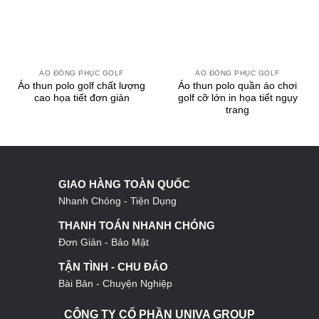
ÁO ĐỒNG PHỤC GOLF
ÁO ĐỒNG PHỤC GOLF
Áo thun polo golf chất lượng
Áo thun polo quần áo chơi
cao họa tiết đơn giản
golf cỡ lớn in họa tiết ngụy
trang
GIAO HÀNG TOÀN QUỐC
Nhanh Chóng - Tiện Dụng
THANH TOÁN NHANH CHÓNG
Đơn Giản - Bảo Mật
TẬN TÌNH - CHU ĐÁO
Bài Bản - Chuyện Nghiệp
CÔNG TY CỔ PHẦN UNIVA GROUP