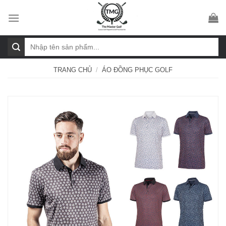
Skip
to
content
Tìm
kiếm:
TRANG CHỦ
/
ÁO ĐỒNG PHỤC GOLF