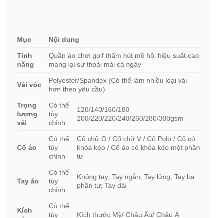
Mục
Nội dung
Tính
Quần áo chơi golf thấm hút mồ hôi hiệu suất cao
năng
mang lại sự thoải mái cả ngày
Polyester/Spandex (Có thể làm nhiều loại vải
Vải vóc
hơn theo yêu cầu)
Trọng
Có thể
120/140/160/180
lượng
tùy
200/220/220/240/260/280/300gsm
vải
chỉnh
Có thể
Cổ chữ O / Cổ chữ V / Cổ Polo / Cổ có
Cổ áo
tùy
khóa kéo / Cổ áo có khóa kéo một phần
chỉnh
tư
Có thể
Không tay; Tay ngắn; Tay lửng; Tay ba
Tay áo
tùy
phần tư; Tay dài
chỉnh
Có thể
Kích
tùy
Kích thước Mỹ/ Châu Âu/ Châu Á