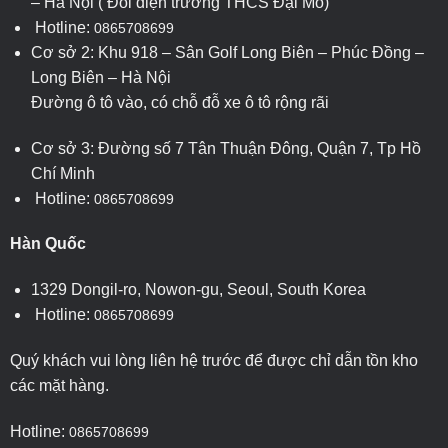
– Hà Nội ( Đối diện trường THCS Đại Mỗ)
Hotline:
0865708699
Cơ sở 2: Khu 918 – Sân Golf Long Biên – Phúc Đồng –
Long Biên – Hà Nội
Đường ô tô vào, có chỗ đỗ xe ô tô rộng rãi
Cơ sở 3: Đường số 7 Tân Thuận Đông, Quận 7, Tp Hồ
Chí Minh
Hotline:
0865708699
Hàn Quốc
1329 Dongil-ro, Nowon-gu, Seoul, South Korea
Hotline:
0865708699
Quý khách vui lòng liên hệ trước để được chỉ dẫn tồn kho
các mặt hàng.
Hotline:
0865708699