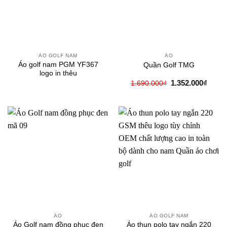
ÁO GOLF NAM
ÁO
Áo golf nam PGM YF367
Quần Golf TMG
logo in thêu
Giá
Giá
1.352.000
₫
1.690.000
₫
gốc
hiện
là:
tại
1.690.000₫.
là:
1.352
ÁO
ÁO GOLF NAM
Áo Golf nam đồng phục đen
Áo thun polo tay ngắn 220