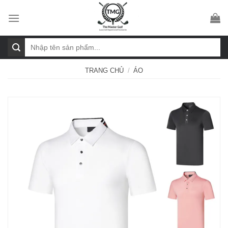
Skip
to
content
Tìm
kiếm:
TRANG CHỦ
/
ÁO