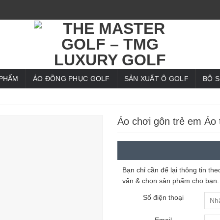
 PHẨM
ÁO ĐỒNG PHỤC GOLF
SẢN XUẤT Ô GOLF
BỘ 
Áo chơi gôn trẻ em Áo 
Bạn chỉ cần để lại thông tin t
vấn & chọn sản phẩm cho bạn.
Số điện thoại
Email