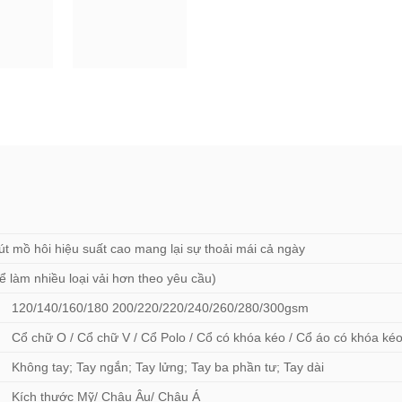
út mồ hôi hiệu suất cao mang lại sự thoải mái cả ngày
ể làm nhiều loại vải hơn theo yêu cầu)
120/140/160/180 200/220/220/240/260/280/300gsm
Cổ chữ O / Cổ chữ V / Cổ Polo / Cổ có khóa kéo / Cổ áo có khóa ké
Không tay; Tay ngắn; Tay lửng; Tay ba phần tư; Tay dài
Kích thước Mỹ/ Châu Âu/ Châu Á