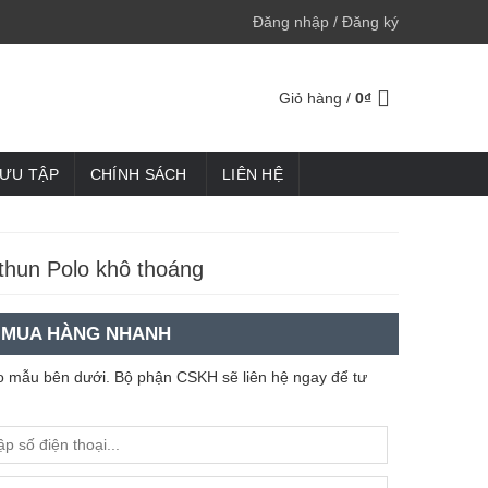
Đăng nhập / Đăng ký
Giỏ hàng /
0
₫
SƯU TẬP
CHÍNH SÁCH
LIÊN HỆ
thun Polo khô thoáng
MUA HÀNG NHANH
heo mẫu bên dưới. Bộ phận CSKH sẽ liên hệ ngay để tư