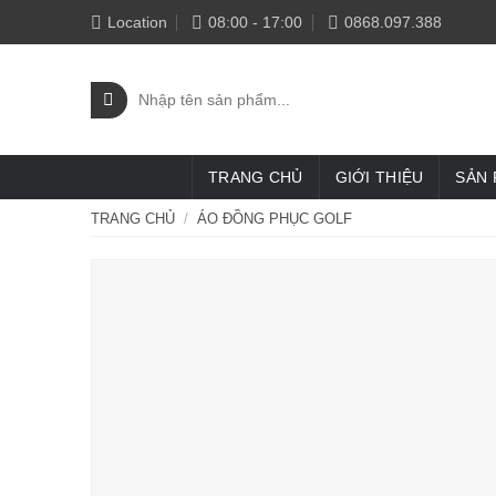
Skip
Location
08:00 - 17:00
0868.097.388
to
content
Tìm
kiếm:
TRANG CHỦ
GIỚI THIỆU
SẢN
TRANG CHỦ
/
ÁO ĐỒNG PHỤC GOLF