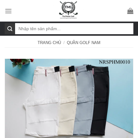
Skip
to
content
Tìm
kiếm:
TRANG CHỦ
/
QUẦN GOLF NAM