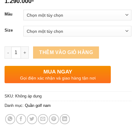
1.290.000
₫
Màu
Size
Quần sooc Golf nam Noressy mã 0010 số lượng
THÊM VÀO GIỎ HÀNG
MUA NGAY
Gọi điện xác nhận và giao hàng tận nơi
SKU:
Không áp dụng
Danh mục:
Quần golf nam