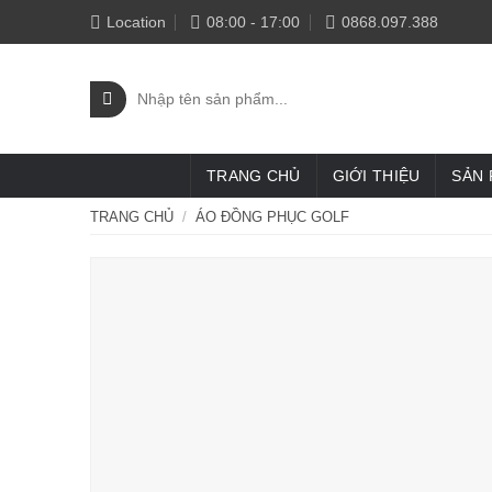
Skip
Location
08:00 - 17:00
0868.097.388
to
content
Tìm
kiếm:
TRANG CHỦ
GIỚI THIỆU
SẢN
TRANG CHỦ
/
ÁO ĐỒNG PHỤC GOLF