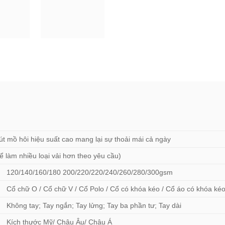
út mồ hôi hiệu suất cao mang lại sự thoải mái cả ngày
ể làm nhiều loại vải hơn theo yêu cầu)
120/140/160/180 200/220/220/240/260/280/300gsm
Cổ chữ O / Cổ chữ V / Cổ Polo / Cổ có khóa kéo / Cổ áo có khóa ké
Không tay; Tay ngắn; Tay lửng; Tay ba phần tư; Tay dài
Kích thước Mỹ/ Châu Âu/ Châu Á