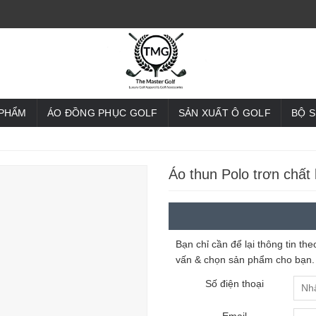
 PHẨM
ÁO ĐỒNG PHỤC GOLF
SẢN XUẤT Ô GOLF
BỘ 
Áo thun Polo trơn chất 
Bạn chỉ cần để lại thông tin t
vấn & chọn sản phẩm cho bạn.
Số điện thoại
Email