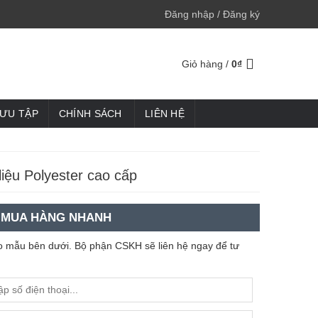
Đăng nhập / Đăng ký
Giỏ hàng /
0
₫
SƯU TẬP
CHÍNH SÁCH
LIÊN HỆ
liệu Polyester cao cấp
MUA HÀNG NHANH
heo mẫu bên dưới. Bộ phận CSKH sẽ liên hệ ngay để tư