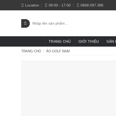
Skip
Location
08:00 - 17:00
0868.097.388
to
content
Tìm
kiếm:
TRANG CHỦ
GIỚI THIỆU
SẢN
TRANG CHỦ
/
ÁO GOLF NAM