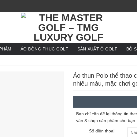
 PHẨM
ÁO ĐỒNG PHỤC GOLF
SẢN XUẤT Ô GOLF
BỘ 
Áo thun Polo thể thao c
nhiều màu, mặc chơi go
Bạn chỉ cần để lại thông tin t
vấn & chọn sản phẩm cho bạn.
Số điện thoại