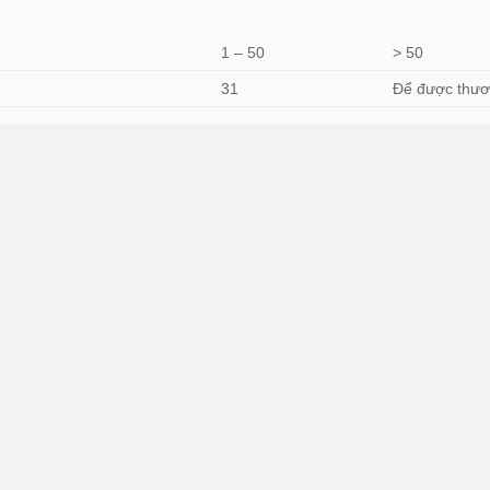
1 – 50
> 50
31
Để được thươ