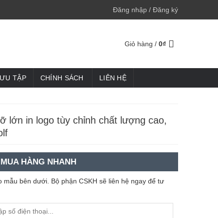
Đăng nhập / Đăng ký
Giỏ hàng /
0
₫
SƯU TẬP
CHÍNH SÁCH
LIÊN HỆ
ỡ lớn in logo tùy chỉnh chất lượng cao,
lf
MUA HÀNG NHANH
heo mẫu bên dưới. Bộ phận CSKH sẽ liên hệ ngay để tư