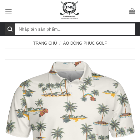
Skip
to
content
Tìm
kiếm:
TRANG CHỦ
/
ÁO ĐỒNG PHỤC GOLF