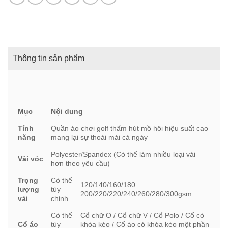
Thông tin sản phẩm
Mục
Nội dung
Tính
Quần áo chơi golf thấm hút mồ hôi hiệu suất cao
năng
mang lại sự thoải mái cả ngày
Polyester/Spandex (Có thể làm nhiều loại vải
Vải vóc
hơn theo yêu cầu)
Trọng
Có thể
120/140/160/180
lượng
tùy
200/220/220/240/260/280/300gsm
vải
chỉnh
Có thể
Cổ chữ O / Cổ chữ V / Cổ Polo / Cổ có
Cổ áo
tùy
khóa kéo / Cổ áo có khóa kéo một phần