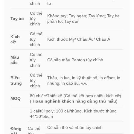
chỉnh
tư
Có thể
Không tay; Tay ngắn; Tay lửng; Tay ba
Tay áo
tùy
phần tư; Tay dài
chỉnh
Có thể
Kích
tùy
Kích thước Mỹ/ Châu Âu/ Châu Á
cỡ
chỉnh
Có thể
Màu
tùy
Có sẵn màu Panton tùy chỉnh
sắc
chỉnh
Có thể
Biểu
Thêu, in lụa, in kỹ thuật số, in offset, in
tùy
trưng
nhung, in cao su, v.v.
chỉnh
80 chiếc/Thiết kế (Có thể kết hợp nhiều kích cỡ)
MOQ
(
Hoan nghênh khách hàng dùng thử mẫu)
1 cái/túi poly; 100 cái/thùng. Kích thước thùng
44*30*55cm
Có sẵn thẻ và nhãn tùy chỉnh
Có thể
Đóng
tùy