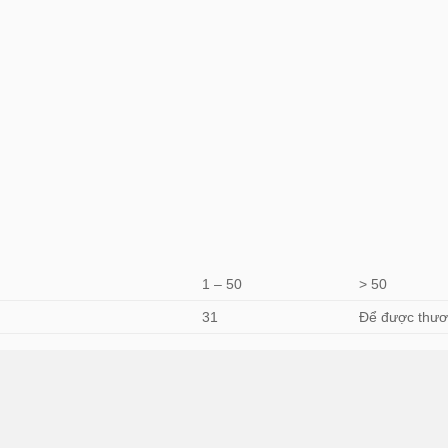
1 – 50
> 50
31
Để được thươ