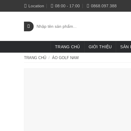
Skip
Location
08:00 - 17:00
0868.097.388
to
content
Tìm
kiếm:
TRANG CHỦ
GIỚI THIỆU
SẢN
TRANG CHỦ
/
ÁO GOLF NAM