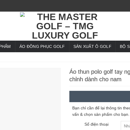
 PHẨM
ÁO ĐỒNG PHỤC GOLF
SẢN XUẤT Ô GOLF
BỘ 
Áo thun polo golf tay n
chỉnh dành cho nam
Bạn chỉ cần để lại thông tin t
vấn & chọn sản phẩm cho bạn.
Số điện thoại