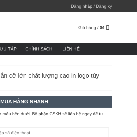
Đăng nhập / Đăng ký
Giỏ hàng /
0
₫
SƯU TẬP
CHÍNH SÁCH
LIÊN HỆ
gắn cỡ lớn chất lượng cao in logo tùy
MUA HÀNG NHANH
heo mẫu bên dưới. Bộ phận CSKH sẽ liên hệ ngay để tư