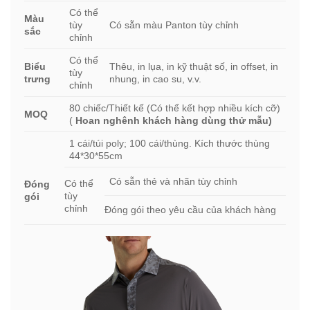
Có thể
Màu
tùy
Có sẵn màu Panton tùy chỉnh
sắc
chỉnh
Có thể
Biểu
Thêu, in lụa, in kỹ thuật số, in offset, in
tùy
trưng
nhung, in cao su, v.v.
chỉnh
80 chiếc/Thiết kế (Có thể kết hợp nhiều kích cỡ)
MOQ
(
Hoan nghênh khách hàng dùng thử mẫu)
1 cái/túi poly; 100 cái/thùng. Kích thước thùng
44*30*55cm
Có sẵn thẻ và nhãn tùy chỉnh
Có thể
Đóng
tùy
gói
chỉnh
Đóng gói theo yêu cầu của khách hàng