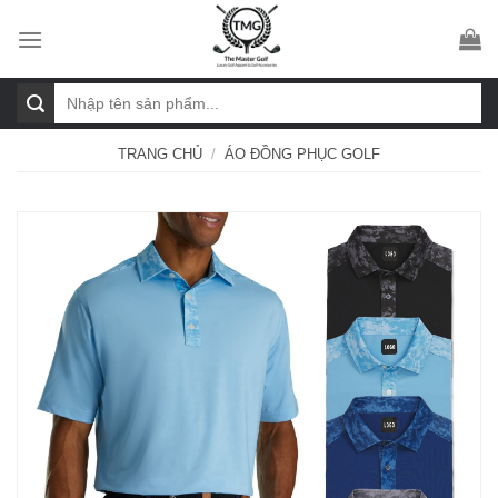
Skip
to
content
Tìm
kiếm:
TRANG CHỦ
/
ÁO ĐỒNG PHỤC GOLF