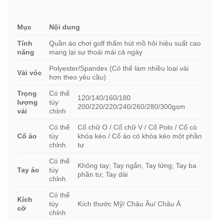
Mục
Nội dung
Tính
Quần áo chơi golf thấm hút mồ hôi hiệu suất cao
năng
mang lại sự thoải mái cả ngày
Polyester/Spandex (Có thể làm nhiều loại vải
Vải vóc
hơn theo yêu cầu)
Trọng
Có thể
120/140/160/180
lượng
tùy
200/220/220/240/260/280/300gsm
vải
chỉnh
Có thể
Cổ chữ O / Cổ chữ V / Cổ Polo / Cổ có
Cổ áo
tùy
khóa kéo / Cổ áo có khóa kéo một phần
chỉnh
tư
Có thể
Không tay; Tay ngắn; Tay lửng; Tay ba
Tay áo
tùy
phần tư; Tay dài
chỉnh
Có thể
Kích
tùy
Kích thước Mỹ/ Châu Âu/ Châu Á
cỡ
chỉnh