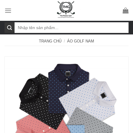
Skip
to
content
Tìm
kiếm:
TRANG CHỦ
/
ÁO GOLF NAM