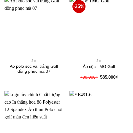
-25%
ÁO
ÁO
Áo polo sọc vai trắng Golf
Áo cộc TMG Golf
đồng phục mã 07
Giá
Giá
585.000
₫
780.000
₫
gốc
hiện
là:
tại
780.000₫.
là:
585.000