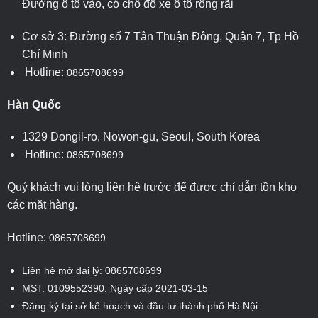
Đường ô tô vào, có chỗ đỗ xe ô tô rộng rãi
Cơ sở 3: Đường số 7 Tân Thuận Đông, Quận 7, Tp Hồ
Chí Minh
Hotline:
0865708699
Hàn Quốc
1329 Dongil-ro, Nowon-gu, Seoul, South Korea
Hotline:
0865708699
Quý khách vui lòng liên hệ trước để được chỉ dẫn tồn kho
các mặt hàng.
Hotline:
0865708699
Liên hệ mở đại lý: 0865708699
MST: 0109552390. Ngày cấp 2021-03-15
Đăng ký tại sở kế hoạch và đầu tư thành phố Hà Nội